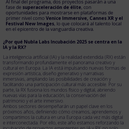
Al final del programa, dos proyectos pasarán a una
fase de
superaceleración de élite
, con
oportunidades para mostrarse en plataformas de
primer nivel como
Venice Immersive, Cannes XR y el
Festival New Images
, lo que colocará al talento local
en el epicentro de la vanguardia creativa.
¿Por qué Nubla Labs Incubación 2025 se centra en la
IA y la RX?
La inteligencia artificial (IA) y la realidad extendida (RX) están
transformando profundamente el panorama creativo y
cultural en Europa. La IA está impulsando nuevas formas de
expresión artística, diseño generativo y narrativas
inmersivas, ampliando las posibilidades de creación y
facilitando una participación cultural más accesible. Por su
parte, la RX fusiona los mundos físico y digital, abriendo
nuevas vías para la educación, la conservación del
patrimonio y el arte inmersivo.
Ambos sectores desempeñarán un papel clave en los
próximos años, definiendo cómo creamos, aprendemos y
compartimos la cultura en una Europa cada vez más digital
e interconectada. Por ello, este año estamos reforzando la
incubación de proyectos emergentes en IA y RX, no solo