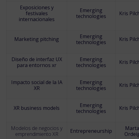
Exposiciones y
Emerging
festivales
Kris Pilc
technologies
internacionales
Emerging
Marketing pitching
Kris Pilc
technologies
Diseño de interfaz UX
Emerging
Kris Pilc
para entornos xr
technologies
Impacto social de la IA
Emerging
Kris Pilc
XR
technologies
Emerging
XR business models
Kris Pilc
technologies
Modelos de negocios y
Mart
Entrepreneurship
emprendimiento XR
Ordei