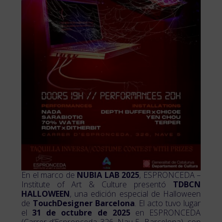
En el marco de
NUBIA LAB 2025
, ESPRONCEDA –
Institute of Art & Culture presentó
TDBCN
HALLOWEEN
, una edición especial de Halloween
de
TouchDesigner Barcelona
. El acto tuvo lugar
el
31 de octubre de 2025
en ESPRONCEDA