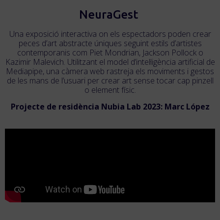
NeuraGest
Una exposició interactiva on els espectadors poden crear
peces d’art abstracte úniques seguint estils d’artistes
contemporanis com Piet Mondrian, Jackson Pollock o
Kazimir Malevich. Utilitzant el model d’intel·ligència artificial de
Mediapipe, una càmera web rastreja els moviments i gestos
de les mans de l’usuari per crear art sense tocar cap pinzell
o element físic.
Projecte de residència Nubia Lab 2023: Marc López