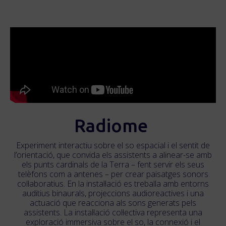
Radiome
Experiment interactiu sobre el so espacial i el sentit de
l’orientació, que convida els assistents a alinear-se amb
els punts cardinals de la Terra – fent servir els seus
telèfons com a antenes – per crear paisatges sonors
col·laboratius. En la instal·lació es treballa amb entorns
auditius binaurals, projeccions audioreactives i una
actuació que reacciona als sons generats pels
assistents. La instal·lació col·lectiva representa una
exploració immersiva sobre el so, la connexió i el