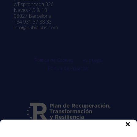
c/Espronceda 326
Naves 4,5 & 10
08027 Barcelona
+34 931 37 88 33
info@nubialabs.com
Política de Cookies
Avís Legal
Política de Privacitat