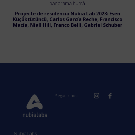
panorama humà.
Projecte de residència Nubia Lab 2023: Esen
Küçüktütüncü, Carlos García Reche, Francisco
Macía, Niall Hill, Franco Belli, Gabriel Schuber
Segueix-nos:
NubiaLabs