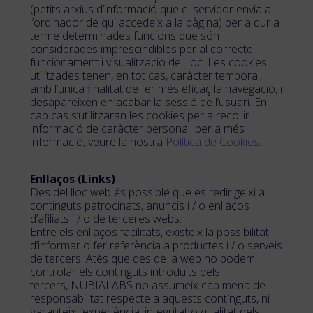
(petits arxius d’informació que el servidor envia a
l’ordinador de qui accedeix a la pàgina) per a dur a
terme determinades funcions que són
considerades imprescindibles per al correcte
funcionament i visualització del lloc. Les cookies
utilitzades tenen, en tot cas, caràcter temporal,
amb l’única finalitat de fer més eficaç la navegació, i
desapareixen en acabar la sessió de l’usuari. En
cap cas s’utilitzaran les cookies per a recollir
informació de caràcter personal. per a més
informació, veure la nostra
Política de Cookies
.
Enllaços (Links)
Des del lloc web és possible que es redirigeixi a
continguts patrocinats, anuncis i / o enllaços
d’afiliats i / o de terceres webs.
Entre els enllaços facilitats, existeix la possibilitat
d’informar o fer referència a productes i / o serveis
de tercers. Atès que des de la web no podem
controlar els continguts introduïts pels
tercers, NUBIALABS no assumeix cap mena de
responsabilitat respecte a aquests continguts, ni
garanteix l’experiència, integritat o qualitat dels