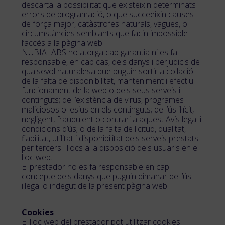
descarta la possibilitat que existeixin determinats
errors de programació, o que succeeixin causes
de força major, catàstrofes naturals, vagues, o
circumstàncies semblants que facin impossible
l’accés a la pàgina web.
NUBIALABS no atorga cap garantia ni es fa
responsable, en cap cas, dels danys i perjudicis de
qualsevol naturalesa que puguin sortir a col·lació
de la falta de disponibilitat, manteniment i efectiu
funcionament de la web o dels seus serveis i
continguts; de l’existència de virus, programes
maliciosos o lesius en els continguts; de l’ús il·lícit,
negligent, fraudulent o contrari a aquest Avís legal i
condicions d’ús; o de la falta de licitud, qualitat,
fiabilitat, utilitat i disponibilitat dels serveis prestats
per tercers i llocs a la disposició dels usuaris en el
lloc web.
El prestador no es fa responsable en cap
concepte dels danys que puguin dimanar de l’ús
il·legal o indegut de la present pàgina web.
Cookies
El lloc web del prestador pot utilitzar cookies