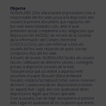
Objecte
NUBIALABS (Des d’ara també el prestador) com a
responsable del lloc web, posa a la disposició dels
usuaris el present document, que regula l’ús del
lloc web www.nubialabs.com, amb el qual
pretenem donar compliment a les obligacions que
disposa la Llei 34/2002, de serveis de la Societat
de la Informació i del Comerç Electrònic
(LSSICE o LSSI), així com informar a tots els
usuaris del lloc web respecte de quins són les
condicions d’ús del lloc web.
A través de la web, NUBIALABS facilita als usuaris
l’accés i utilització de diferents serveis i continguts
posats a disposició a través de la web.
Tota persona que accedeixi a aquesta web
assumeix el paper d’usuari (d’ara endavant
l’usuari), i implica l’acceptació total i sense reserves
de totes i cadascuna de les disposicions incloses
en aquest Avís Legal, així com qualssevol altres
disposicions legals que fossin aplicable.
Com a usuaris, han de llegir atentament el present
Avís Legal en qualsevol de les ocasions que entrin