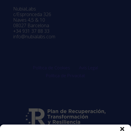
NubiaLabs
c/Espronceda 326
Naves 4,5 & 10
08027 Barcelona
+34 931 37 88 33
info@nubialabs.com
Política de Cookies
Avís Legal
Política de Privacitat