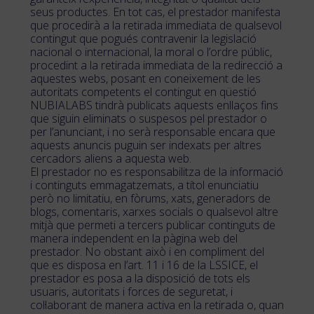
seus productes. En tot cas, el prestador manifesta
que procedirà a la retirada immediata de qualsevol
contingut que pogués contravenir la legislació
nacional o internacional, la moral o l’ordre públic,
procedint a la retirada immediata de la redirecció a
aquestes webs, posant en coneixement de les
autoritats competents el contingut en qüestió
NUBIALABS tindrà publicats aquests enllaços fins
que siguin eliminats o suspesos pel prestador o
per l’anunciant, i no serà responsable encara que
aquests anuncis puguin ser indexats per altres
cercadors aliens a aquesta web.
El prestador no es responsabilitza de la informació
i continguts emmagatzemats, a títol enunciatiu
però no limitatiu, en fòrums, xats, generadors de
blogs, comentaris, xarxes socials o qualsevol altre
mitjà que permeti a tercers publicar continguts de
manera independent en la pàgina web del
prestador. No obstant això i en compliment del
que es disposa en l’art. 11 i 16 de la LSSICE, el
prestador es posa a la disposició de tots els
usuaris, autoritats i forces de seguretat, i
col·laborant de manera activa en la retirada o, quan