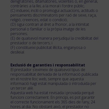
denigratòries, difamatòries, violentes o, en general,
contràries a la llei, a la moral i l’ordre públic;
(C) indueixi, inciti o promogui actuacions, actituds o
pensaments discriminatoris per raó de sexe, raça,
religió, creences, edat o condició;
(D) sigui contrari al dret a l’honor, a la intimitat
personal o familiar o la pròpia imatge de les
persones;
(E) de qualsevol manera perjudiqui la credibilitat del
prestador o de tercers; i
(F) constitueixi publicitat il·lícita, enganyosa o
deslleial.
Exclusió de garanties i responsabilitat
El prestador s’eximeix de qualsevol tipus de
responsabilitat derivada de la informació publicada
en el nostre lloc web, sempre que aquesta
informació hagi estat manipulada o introduïda per
un tercer aliè.
Aquesta web ha estat revisada i provada perquè
funcioni correctament. En principi, es pot garantir
el correcte funcionament els 365 dies de l’any, 24
hores al dia. No obstant això, el prestador no