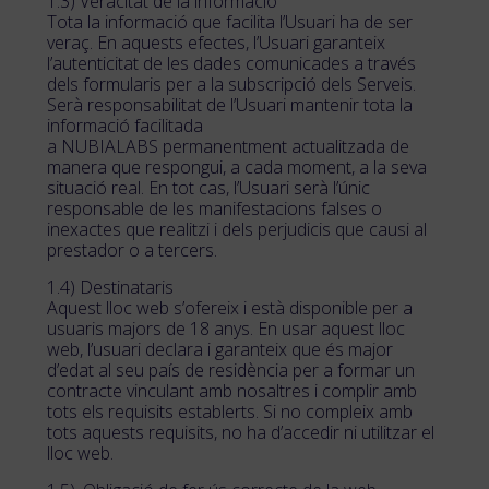
1.3) Veracitat de la informació
Tota la informació que facilita l’Usuari ha de ser
veraç. En aquests efectes, l’Usuari garanteix
l’autenticitat de les dades comunicades a través
dels formularis per a la subscripció dels Serveis.
Serà responsabilitat de l’Usuari mantenir tota la
informació facilitada
a NUBIALABS permanentment actualitzada de
manera que respongui, a cada moment, a la seva
situació real. En tot cas, l’Usuari serà l’únic
responsable de les manifestacions falses o
inexactes que realitzi i dels perjudicis que causi al
prestador o a tercers.
1.4) Destinataris
Aquest lloc web s’ofereix i està disponible per a
usuaris majors de 18 anys. En usar aquest lloc
web, l’usuari declara i garanteix que és major
d’edat al seu país de residència per a formar un
contracte vinculant amb nosaltres i complir amb
tots els requisits establerts. Si no compleix amb
tots aquests requisits, no ha d’accedir ni utilitzar el
lloc web.