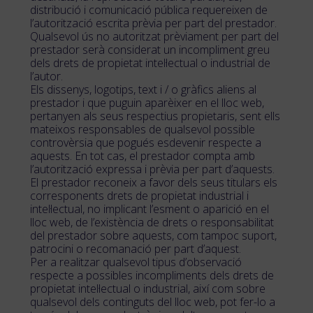
distribució i comunicació pública requereixen de
l’autorització escrita prèvia per part del prestador.
Qualsevol ús no autoritzat prèviament per part del
prestador serà considerat un incompliment greu
dels drets de propietat intel·lectual o industrial de
l’autor.
Els dissenys, logotips, text i / o gràfics aliens al
prestador i que puguin aparèixer en el lloc web,
pertanyen als seus respectius propietaris, sent ells
mateixos responsables de qualsevol possible
controvèrsia que pogués esdevenir respecte a
aquests. En tot cas, el prestador compta amb
l’autorització expressa i prèvia per part d’aquests.
El prestador reconeix a favor dels seus titulars els
corresponents drets de propietat industrial i
intel·lectual, no implicant l’esment o aparició en el
lloc web, de l’existència de drets o responsabilitat
del prestador sobre aquests, com tampoc suport,
patrocini o recomanació per part d’aquest.
Per a realitzar qualsevol tipus d’observació
respecte a possibles incompliments dels drets de
propietat intel·lectual o industrial, així com sobre
qualsevol dels continguts del lloc web, pot fer-lo a