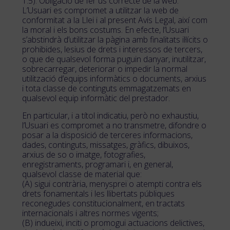
1.5). Obligació de fer ús correcte de la web.
L’Usuari es compromet a utilitzar la web de
conformitat a la Llei i al present Avís Legal, així com
la moral i els bons costums. En efecte, l’Usuari
s’abstindrà d’utilitzar la pàgina amb finalitats il·lícits o
prohibides, lesius de drets i interessos de tercers,
o que de qualsevol forma puguin danyar, inutilitzar,
sobrecarregar, deteriorar o impedir la normal
utilització d’equips informàtics o documents, arxius
i tota classe de continguts emmagatzemats en
qualsevol equip informàtic del prestador.
En particular, i a títol indicatiu, però no exhaustiu,
l’Usuari es compromet a no transmetre, difondre o
posar a la disposició de terceres informacions,
dades, continguts, missatges, gràfics, dibuixos,
arxius de so o imatge, fotografies,
enregistraments, programari i, en general,
qualsevol classe de material que:
(A) sigui contrària, menyspreï o atempti contra els
drets fonamentals i les llibertats públiques
reconegudes constitucionalment, en tractats
internacionals i altres normes vigents;
(B) indueixi, inciti o promogui actuacions delictives,