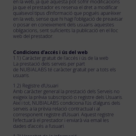
en la web, ja que aquesta pot sofrir modificacions
ja que el prestador es reserva el dret a modificar
qualsevol tipus d’informació que pogués aparèixer
en la web, sense que hi hagi l’obligació de preavisar
o posar en coneixement dels usuaris aquestes
obligacions, sent suficients la publicació en el lloc
web del prestador.
Condicions d’accés i ús del web
1.1) Caràcter gratuït de l’accés i ús de la web
La prestació dels serveis per part
de NUBIALABS té caràcter gratuït per a tots els
usuaris.
1.2) Registre d’Usuari
Amb caràcter general la prestació dels Serveis no
exigeix la prèvia subscripció o registre dels Usuaris.
Així i tot, NUBIALABS condiciona l’ús d’alguns dels
serveis a la prèvia relació contractual i al
corresponent registre d’Usuari. Aquest registre
l’efectuarà el prestador i enviarà via email les
dades d’accés a l’usuari.