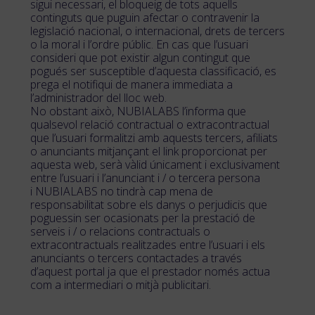
sigui necessari, el bloqueig de tots aquells
continguts que puguin afectar o contravenir la
legislació nacional, o internacional, drets de tercers
o la moral i l’ordre públic. En cas que l’usuari
consideri que pot existir algun contingut que
pogués ser susceptible d’aquesta classificació, es
prega el notifiqui de manera immediata a
l’administrador del lloc web.
No obstant això, NUBIALABS l’informa que
qualsevol relació contractual o extracontractual
que l’usuari formalitzi amb aquests tercers, afiliats
o anunciants mitjançant el link proporcionat per
aquesta web, serà vàlid únicament i exclusivament
entre l’usuari i l’anunciant i / o tercera persona
i NUBIALABS no tindrà cap mena de
responsabilitat sobre els danys o perjudicis que
poguessin ser ocasionats per la prestació de
serveis i / o relacions contractuals o
extracontractuals realitzades entre l’usuari i els
anunciants o tercers contactades a través
d’aquest portal ja que el prestador només actua
com a intermediari o mitjà publicitari.