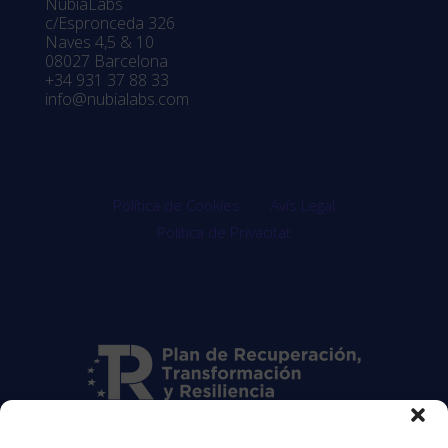
NubiaLabs
c/Espronceda 326
Naves 4,5 & 10
08027 Barcelona
+34 931 37 88 33
info@nubialabs.com
Política de Cookies
Avís Legal
Política de Privacitat