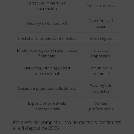
Narratives immersives i
Pràctica artística
cocreación
Experiència d’
Disseny UX/UI per a XR
usuari
Blockchain i propietat intel·lectual
Eines Digitals
Models de negoci XR i planificació
Iniciativa
financera
empresarial
Marketing, Pitching y Abast
Comunicació i
Internacional
promoció
Estratègia de
Gestió de projectes i fulls de ruta
projectes
Exposicions i festivals
Xarxes
internacionals
professionals
Pla d’estudis complet i llista de mentors confirmats
a la fi d’agost de 2025.