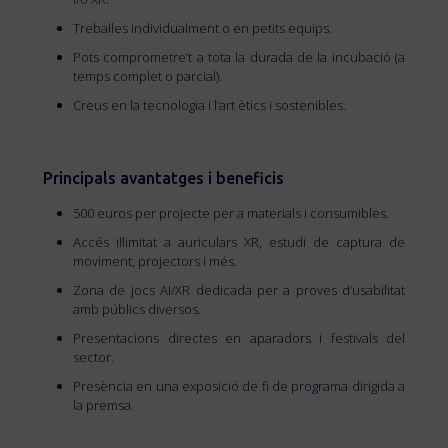
Treballes individualment o en petits equips.
Pots comprometre’t a tota la durada de la incubació (a
temps complet o parcial).
Creus en la tecnologia i l’art ètics i sostenibles.
Principals avantatges i beneficis
500 euros per projecte per a materials i consumibles.
Accés il·limitat a auriculars XR, estudi de captura de
moviment, projectors i més.
Zona de jocs AI/XR dedicada per a proves d’usabilitat
amb públics diversos.
Presentacions directes en aparadors i festivals del
sector.
Presència en una exposició de fi de programa dirigida a
la premsa.