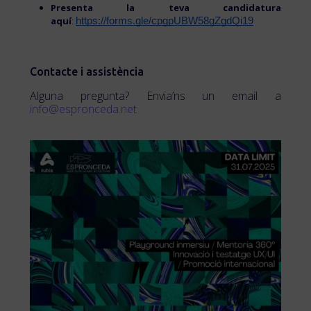
Presenta la teva candidatura
aquí
:
https://forms.gle/cpgpUBW58gZgdQi19
Contacte i assistència
Alguna pregunta? Envia’ns un email a
info@espronceda.net