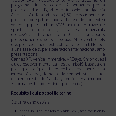
NUBIA LAB INCUBACIÓ IA MÓNS 2025 és un
programa d’incubació de 12 setmanes per a
projectes d’art digital que fusionin Intel·ligència
Artificial (IA) i Realitat Estesa (RX). Seleccionem cinc
projectes que ja han superat la fase de concepte i
venen equipats amb un MVP funcional. A través de
sprints tècnic-pràctics, classes magistrals
de UX/*UI i tutories de 360°, els participants
perfeccionen els seus prototips. Al novembre, els
dos projectes més destacats obtenen un bitllet per
a una fase de superaceleración internacional, amb
presentacions a
Cannes XR, Venice Immersive, VRDays, Chroniques i
altres esdeveniments. La nostra missió, basada en
pràctiques ètiques i sostenibles, és impulsar la
innovació audaç, fomentar la competitivitat i situar
el talent creatiu de Catalunya en l’escenari mundial.
El format és híbrid (en línia i presencial).
Requisits i qui pot sol·licitar-ho
Ets un/a candidat/a si:
Ja tens un Producte Mínim Viable (MVP) amb focus en IA
i/o XR.