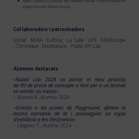
Marc Galvez (Creador de realitat virtual i especialista en
experiències immersives).
Col·laboradors i patrocinadors
Sónar · MIRA · Eufònic · La Salle · UPF · XR4Europe
· Chronique · Meetspace · Public Art Lab
Alumnes destacats
«
Nubia Lab 2024 va portar el meu prototip
de RV de prova de concepte a llest per a un festival
en només sis mesos
».
– Marina R., Alumna 2024
«
Gràcies a les proves de Playground, afinem la
nostra narrativa de IA i aconseguim un espai
d’exhibició a Ars Electronica
».
– Llegeixo T., Alumne 2024