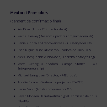
Mentors i Formadors
(pendent de confirmació final)
Kris Pilker (Artista XR i mentor de IA).
Rachel Heavey (Desenvolupadora i programadora XR).
Daniel González-Franco (Artista XR i Dissenyador UX).
Esen Küçüktütüncü (Desenvolupadora de Unity i XR).
Alex Ginés (Tècnic d’Innovació, Blockchain Storytelling).
Marta Ordeig (Fundadora, Garage Stories – XR
Entrepreneurship).
Michael Barngrover (Director, XR4Europe).
Aurelie Delater (Gestora de projectes STARTS).
Daniel Sabio (Artista i programador XR).
Seyed Mohsen Hazrati (Artista digital i comissari de nous
mitjans).