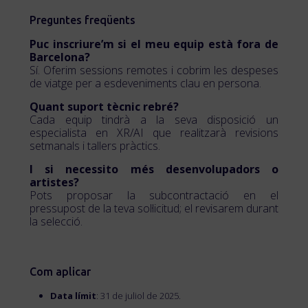
Preguntes freqüents
Puc inscriure’m si el meu equip està fora de
Barcelona?
Sí. Oferim sessions remotes i cobrim les despeses
de viatge per a esdeveniments clau en persona.
Quant suport tècnic rebré?
Cada equip tindrà a la seva disposició un
especialista en XR/AI que realitzarà revisions
setmanals i tallers pràctics.
I si necessito més desenvolupadors o
artistes?
Pots proposar la subcontractació en el
pressupost de la teva sol·licitud; el revisarem durant
la selecció.
Com aplicar
Data límit
: 31 de juliol de 2025.