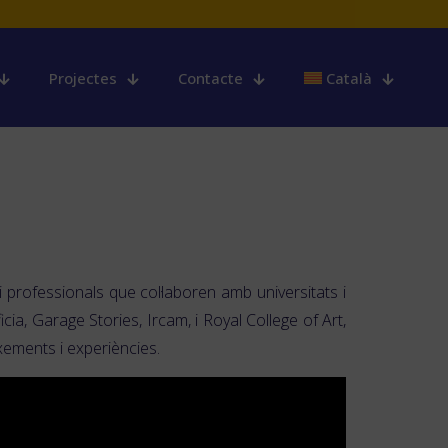
Projectes
Contacte
Català
 professionals que col·laboren amb universitats i
a, Garage Stories, Ircam, i Royal College of Art,
xements i experiències.