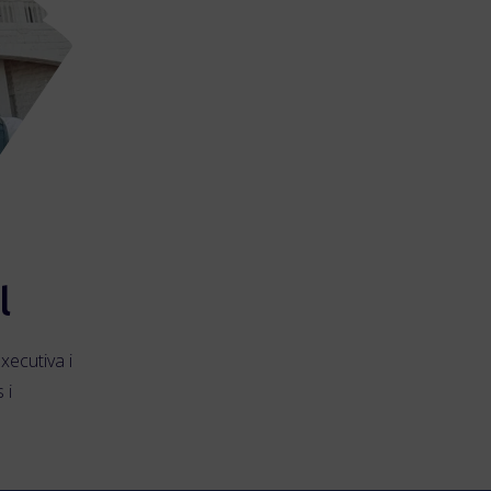
l
xecutiva i
 i