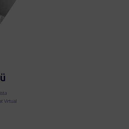
cü
ista
t Virtual