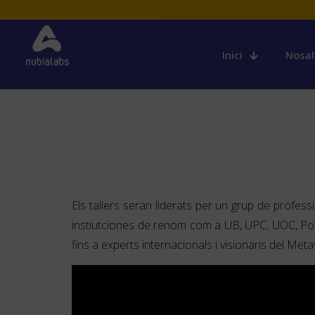
Inici
Nosal
Els tallers seran liderats per un grup de profes
instiutciones de renom com a UB, UPC, UOC, Pompe
fins a experts internacionals i visionaris del Me