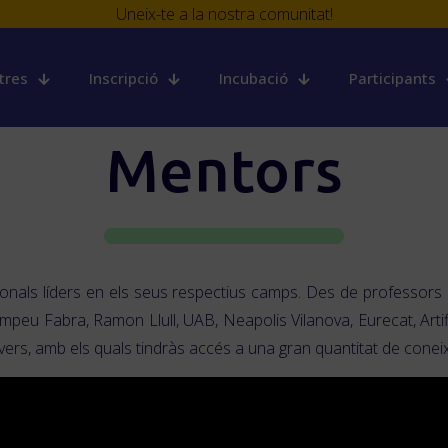
Uneix-te a la nostra comunitat!
tres
Inscripció
Incubació
Participants
Mentors
sionals líders en els seus respectius camps. Des de professors i
u Fabra, Ramon Llull, UAB, Neapolis Vilanova, Eurecat, Artifici
tavers, amb els quals tindràs accés a una gran quantitat de conei