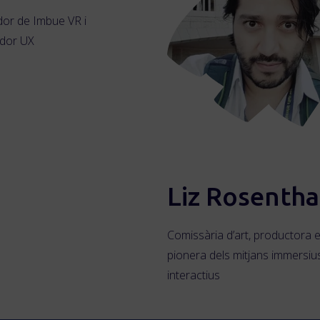
or de Imbue VR i
dor UX
Liz Rosentha
Comissària d’art, productora e
pionera dels mitjans immersius
interactius