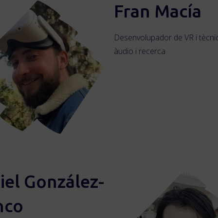
Fran Macía
Desenvolupador de VR i tècnic 
àudio i recerca
iel González-
nco