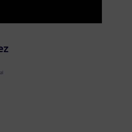
ez
al