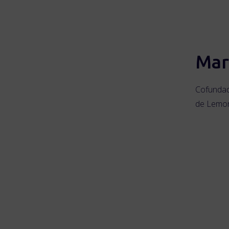
Mar
Cofundad
de Lemo