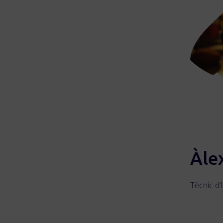
Àle
Tècnic d