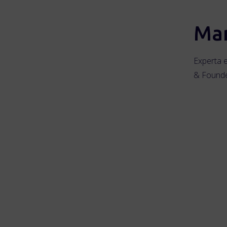
Mar
Experta 
& Founde