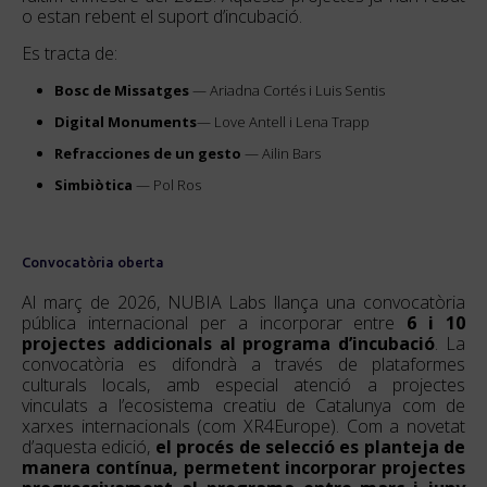
o estan rebent el suport d’incubació.
Es tracta de:
Bosc de Missatges
— Ariadna Cortés i Luis Sentis
Digital Monuments
— Love Antell i Lena Trapp
Refracciones de un gesto
— Ailin Bars
Simbiòtica
— Pol Ros
Convocatòria oberta
Al març de 2026, NUBIA Labs llança una convocatòria
pública internacional per a incorporar entre
6 i 10
projectes addicionals al programa d’incubació
. La
convocatòria es difondrà a través de plataformes
culturals locals, amb especial atenció a projectes
vinculats a l’ecosistema creatiu de Catalunya com de
xarxes internacionals (com XR4Europe). Com a novetat
d’aquesta edició,
el procés de selecció es planteja de
manera contínua, permetent incorporar projectes