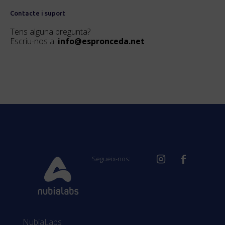
Contacte i suport
Tens alguna pregunta?
Escriu-nos a:
info@espronceda.net
Segueix-nos:
NubiaLabs