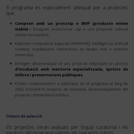
El programa és especialment adequat per a projectes
que:
Compten amb un prototip o MVP (producte mínim
viable)
i busquen evolucionar cap a una proposta cultural
sòlida i innovadora.
Exploren computació espacial (XR/AR/MR), intel·ligència artificial
creativa, instal·lacions interactives en temps real o entorns
immersius.
Desitgen desenvolupar el seu projecte mitjançant un procés
d’incubació amb mentoria especialitzada, sprints de
millora i presentacions públiques.
Poden comprometre’s a participar en el programa al llarg de
2026, incloent-hi sessions de mentoria, desenvolupament del
projecte i presentació pública.
Criteris de selecció
Els projectes seran avaluats per l’equip curatorial i els
mentors del programa segons els següents criteris: