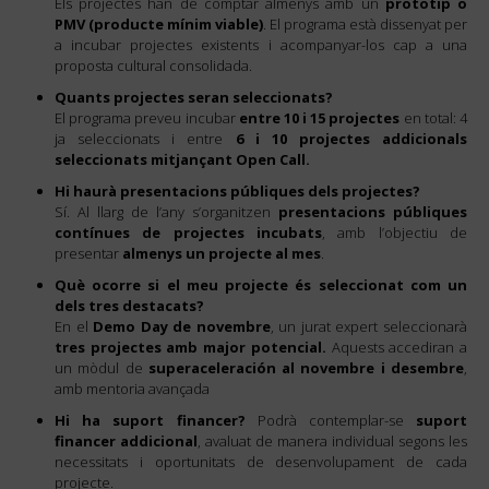
Els projectes han de comptar almenys amb un
prototip o
PMV (producte mínim viable)
. El programa està dissenyat per
a incubar projectes existents i acompanyar-los cap a una
proposta cultural consolidada.
Quants projectes seran seleccionats?
El programa preveu incubar
entre 10 i 15 projectes
en total: 4
ja seleccionats i entre
6 i 10 projectes addicionals
seleccionats mitjançant Open Call.
Hi haurà presentacions públiques dels projectes?
Sí. Al llarg de l’any s’organitzen
presentacions públiques
contínues de projectes incubats
, amb l’objectiu de
presentar
almenys un projecte al mes
.
Què ocorre si el meu projecte és seleccionat com un
dels tres destacats?
En el
Demo Day de novembre
, un jurat expert seleccionarà
tres projectes amb major potencial.
Aquests accediran a
un mòdul de
superaceleración al novembre i desembre
,
amb mentoria avançada
Hi ha suport financer?
Podrà contemplar-se
suport
financer addicional
, avaluat de manera individual segons les
necessitats i oportunitats de desenvolupament de cada
projecte.