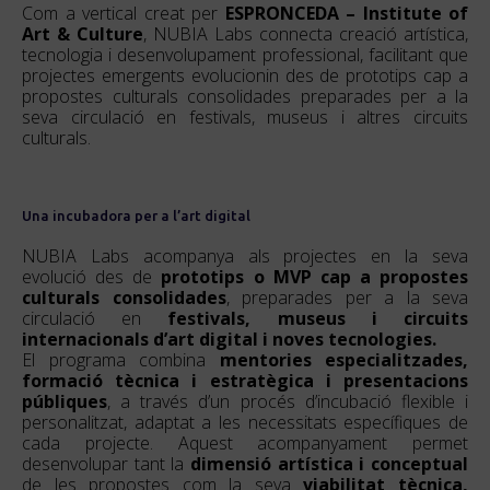
Com a vertical creat per
ESPRONCEDA – Institute of
Art & Culture
, NUBIA Labs connecta creació artística,
tecnologia i desenvolupament professional, facilitant que
projectes emergents evolucionin des de prototips cap a
propostes culturals consolidades preparades per a la
seva circulació en festivals, museus i altres circuits
culturals.
Una incubadora per a l’art digital
NUBIA Labs acompanya als projectes en la seva
evolució des de
prototips o MVP cap a propostes
culturals consolidades
, preparades per a la seva
circulació en
festivals, museus i circuits
internacionals d’art digital i noves tecnologies.
El programa combina
mentories especialitzades,
formació tècnica i estratègica i presentacions
públiques
, a través d’un procés d’incubació flexible i
personalitzat, adaptat a les necessitats específiques de
cada projecte. Aquest acompanyament permet
desenvolupar tant la
dimensió artística i conceptual
de les propostes com la seva
viabilitat tècnica,