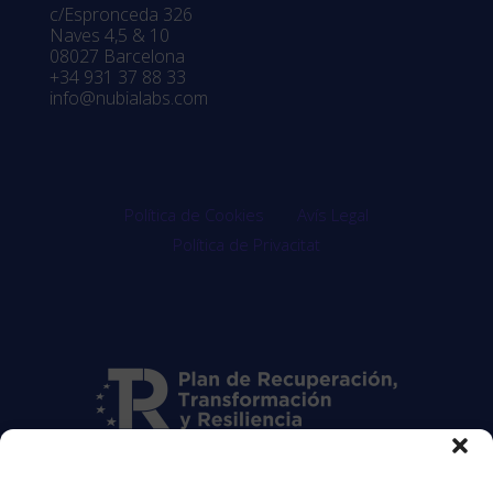
c/Espronceda 326
Naves 4,5 & 10
08027 Barcelona
+34 931 37 88 33
info@nubialabs.com
Política de Cookies
Avís Legal
Política de Privacitat