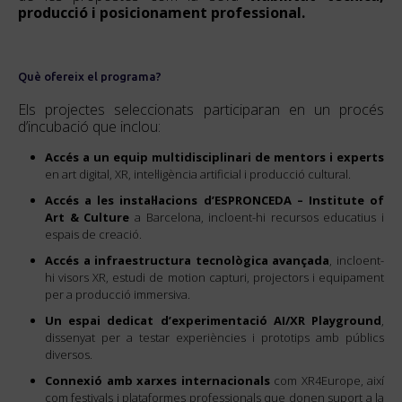
producció i posicionament professional.
Què ofereix el programa?
Els projectes seleccionats participaran en un procés
d’incubació que inclou:
Accés a un equip multidisciplinari de mentors i experts
en art digital, XR, intel·ligència artificial i producció cultural.
Accés a les instal·lacions d’ESPRONCEDA – Institute of
Art & Culture
a Barcelona, incloent-hi recursos educatius i
espais de creació.
Accés a infraestructura tecnològica avançada
, incloent-
hi visors XR, estudi de motion capturi, projectors i equipament
per a producció immersiva.
Un espai dedicat d’experimentació AI/XR Playground
,
dissenyat per a testar experiències i prototips amb públics
diversos.
Connexió amb xarxes internacionals
com XR4Europe, així
com festivals i plataformes professionals que donen suport a la