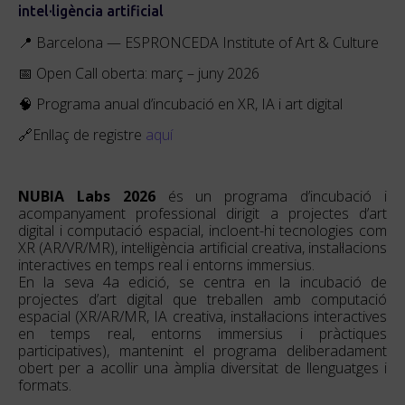
intel·ligència artificial
📍 Barcelona — ESPRONCEDA Institute of Art & Culture
📅 Open Call oberta: març – juny 2026
🧠 Programa anual d’incubació en XR, IA i art digital
🔗Enllaç de registre
aquí
NUBIA Labs 2026
és un programa d’incubació i
acompanyament professional dirigit a projectes d’art
digital i computació espacial, incloent-hi tecnologies com
XR (AR/VR/MR), intel·ligència artificial creativa, instal·lacions
interactives en temps real i entorns immersius.
En la seva 4a edició, se centra en la incubació de
projectes d’art digital que treballen amb computació
espacial (XR/AR/MR, IA creativa, instal·lacions interactives
en temps real, entorns immersius i pràctiques
participatives), mantenint el programa deliberadament
obert per a acollir una àmplia diversitat de llenguatges i
formats.