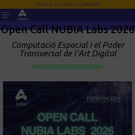
Uneix-te a la nostra comunitat!
Uneix-te a la nostra comunitat!
Open Call NUBIA Labs 2026
Computació Espacial i el Poder
Transversal de l'Art Digital