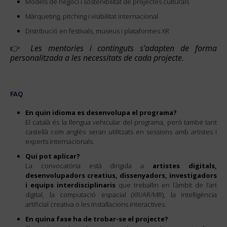
Models de negoci i sostenibilitat de projectes culturals
Màrqueting, pitching i visibilitat internacional
Distribució en festivals, museus i plataformes XR
👉
Les mentories i continguts s’adapten de forma
personalitzada a les necessitats de cada projecte.
FAQ
En quin idioma es desenvolupa el programa?
El català és la llengua vehicular del programa, però també tant
castellà com anglès seran utilitzats en sessions amb artistes i
experts internacionals.
Qui pot aplicar?
La convocatòria està dirigida a
artistes digitals,
desenvolupadors creatius, dissenyadors, investigadors
i equips interdisciplinaris
que treballin en l’àmbit de l’art
digital, la computació espacial (XR/AR/MR), la intel·ligència
artificial creativa o les instal·lacions interactives.
En quina fase ha de trobar-se el projecte?