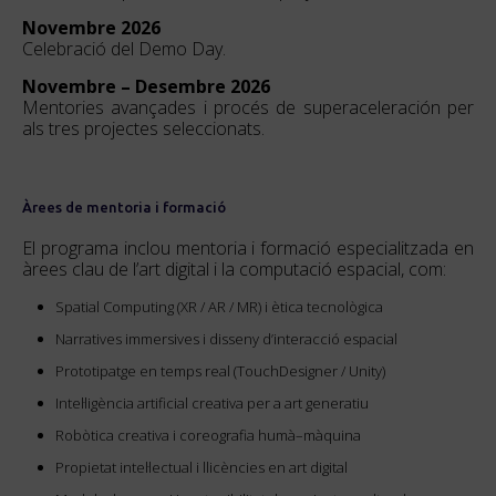
Novembre 2026
Celebració del Demo Day.
Novembre – Desembre 2026
Mentories avançades i procés de superaceleración per
als tres projectes seleccionats.
Àrees de mentoria i formació
El programa inclou mentoria i formació especialitzada en
àrees clau de l’art digital i la computació espacial, com:
Spatial Computing (XR / AR / MR) i ètica tecnològica
Narratives immersives i disseny d’interacció espacial
Prototipatge en temps real (TouchDesigner / Unity)
Intel·ligència artificial creativa per a art generatiu
Robòtica creativa i coreografia humà–màquina
Propietat intel·lectual i llicències en art digital