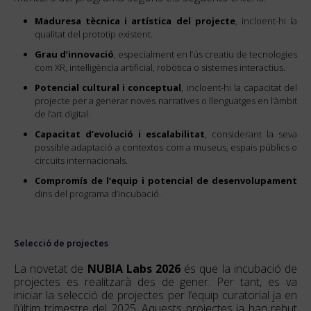
Maduresa tècnica i artística del projecte
, incloent-hi la
qualitat del prototip existent.
Grau d’innovació
, especialment en l’ús creatiu de tecnologies
com XR, intel·ligència artificial, robòtica o sistemes interactius.
Potencial cultural i conceptual
, incloent-hi la capacitat del
projecte per a generar noves narratives o llenguatges en l’àmbit
de l’art digital.
Capacitat d’evolució i escalabilitat
, considerant la seva
possible adaptació a contextos com a museus, espais públics o
circuits internacionals.
Compromís de l’equip i potencial de desenvolupament
dins del programa d’incubació.
Selecció de projectes
La novetat de
NUBIA Labs 2026
és que la incubació de
projectes es realitzarà des de gener. Per tant, es va
iniciar la selecció de projectes per l’equip curatorial ja en
l’últim trimestre del 2025. Aquests projectes ja han rebut