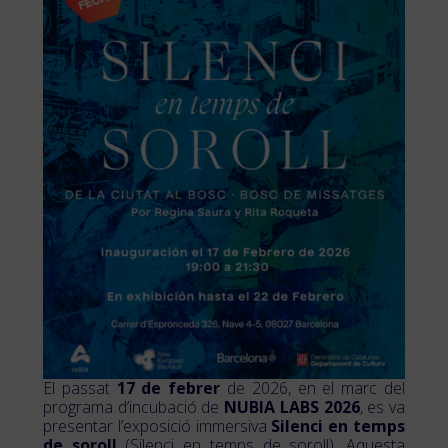
El passat
17 de febrer
de 2026, en el marc del
programa d’incubació de
NUBIA LABS 2026
, es va
presentar l’exposició immersiva
Silenci en temps
de soroll
(Silenci en temps de soroll). Aquesta