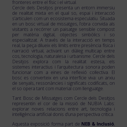
fronteres entre el físic i el virtual.
Cercle dels Desitjos presenta un entorn immersiu
de realitat mixta en el qual so, espai i interacció
s’articulen com un ecosistema especulatiu. Situada
en un bosc virtual de missatges, l’obra convida als
visitants a recórrer un paisatge sensible compost
per matèria digital, objectes simbòlics i so
especialitzat. A través de la interacció en temps
real, la peça dilueix els límits entre presència física i
narració virtual, activant un diàleg multicap entre
cos, tecnologia, naturalesa i urbanisme. Cercle dels
Desitjos explora com la realitat estesa, els
sistemes interactius i l’arquitectura sonora poden
funcionar com a eines de reflexió col·lectiva. El
bosc es converteix en una interfície viva: un arxiu
de senyals, ressonàncies i significats codificats, on
el so opera tant com material com llenguatge.
Tant Bosc de Missatges com Cercle dels Desitjos
representin el cor de la missió de NUBIA Labs:
explorar noves relacions entre art, tecnologia i
intel·ligència artificial donis d’una perspectiva crítica.
Aquesta exposició forma part de
NEB & Inclusió
,