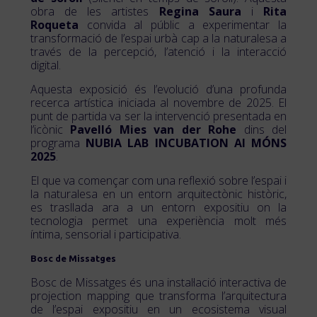
obra de les artistes
Regina Saura
i
Rita
Roqueta
convida al públic a experimentar la
transformació de l’espai urbà cap a la naturalesa a
través de la percepció, l’atenció i la interacció
digital.
Aquesta exposició és l’evolució d’una profunda
recerca artística iniciada al novembre de 2025. El
punt de partida va ser la intervenció presentada en
l’icònic
Pavelló Mies van der Rohe
dins del
programa
NUBIA LAB INCUBATION AI MÓNS
2025
.
El que va començar com una reflexió sobre l’espai i
la naturalesa en un entorn arquitectònic històric,
es trasllada ara a un entorn expositiu on la
tecnologia permet una experiència molt més
íntima, sensorial i participativa.
Bosc de Missatges
Bosc de Missatges és una instal·lació interactiva de
projection mapping que transforma l’arquitectura
de l’espai expositiu en un ecosistema visual