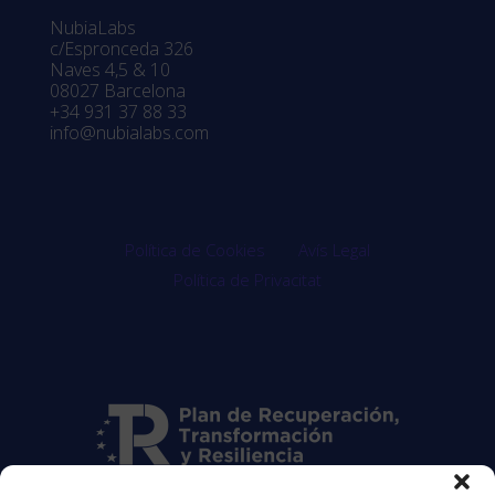
NubiaLabs
c/Espronceda 326
Naves 4,5 & 10
08027 Barcelona
+34 931 37 88 33
info@nubialabs.com
Política de Cookies
Avís Legal
Política de Privacitat