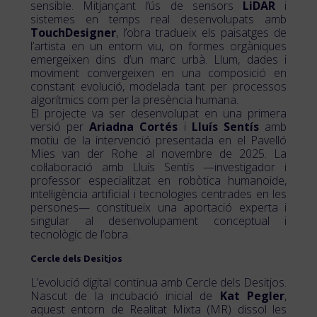
sensible. Mitjançant l’ús de sensors
LiDAR
i
sistemes en temps real desenvolupats amb
TouchDesigner
, l’obra tradueix els paisatges de
l’artista en un entorn viu, on formes orgàniques
emergeixen dins d’un marc urbà. Llum, dades i
moviment convergeixen en una composició en
constant evolució, modelada tant per processos
algorítmics com per la presència humana.
El projecte va ser desenvolupat en una primera
versió per
Ariadna Cortés
i
Lluís Sentís
amb
motiu de la intervenció presentada en el Pavelló
Mies van der Rohe al novembre de 2025. La
col·laboració amb Lluís Sentís —investigador i
professor especialitzat en robòtica humanoide,
intel·ligència artificial i tecnologies centrades en les
persones— constitueix una aportació experta i
singular al desenvolupament conceptual i
tecnològic de l’obra.
Cercle dels Desitjos
L’evolució digital continua amb Cercle dels Desitjos.
Nascut de la incubació inicial de
Kat Pegler
,
aquest entorn de Realitat Mixta (MR) dissol les